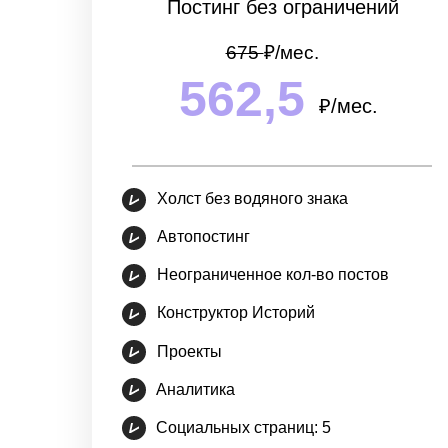
Постинг без ограничений
675
₽/мec.
562,5
₽/мec.
Холст без водяного знака
Автопостинг
Неограниченное кол-во постов
Конструктор Историй
Проекты
Аналитика
Социальных страниц: 5