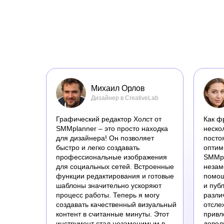
Михаил Орлов
Дизайнер в CreativeLab
Графический редактор Холст от
Как ф
SMMplanner – это просто находка
неско
для дизайнера! Он позволяет
посто
быстро и легко создавать
оптим
профессиональные изображения
SMMpl
для социальных сетей. Встроенные
незам
функции редактирования и готовые
помощ
шаблоны значительно ускоряют
и пуб
процесс работы. Теперь я могу
разли
создавать качественный визуальный
отсле
контент в считанные минуты. Этот
привл
инструмент стал незаменимым в
довол