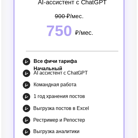
AI-ассистент с ChatGPT
900
₽/мec.
750
₽/мec.
Все фичи тарифа
Начальный
AI ассистент с ChatGPT
Командная работа
1 год хранения постов
Выгрузка постов в Excel
Рестример и Репостер
Выгрузка аналитики