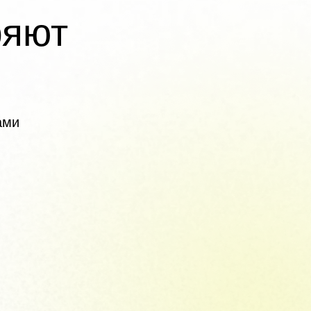
ряют
ами