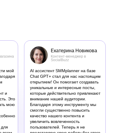
Екатерина Новикова
магазина
Контент-менеджер в
SocialBuzz
сти мой
AI ассистент SMMplanner на базе
лагодаря
Chat GPT+ стал для нас настоящим
им
открытием! Он помогает создавать
уникальные и интересные посты,
нт и
которые действительно привлекают
сть. Это
внимание нашей аудитории.
ать мою
Благодаря этому инструменту мы
смогли существенно повысить
особенно
качество нашего контента и
увеличить вовлеченность
 для
пользователей. Теперь я не
ю всем
представляю свою работу без этого