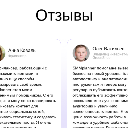
Отзывы
Олег Васильев
Анна Коваль
Владелец интернет-
Фрилансер
GreenShop
рилансер, работающий с
SMMplanner помог мне выве
лькими клиентами, я
бизнес на новый уровень. Б
янно ищу способы
автопостингу и аналитическ
изировать своё время.
инструментам я теперь могу
anner стал моим
регулярно публиковать конте
енимым помощником. С его
отслеживать его эффективно
ью я могу легко планировать
позволило мне лучше поним
ликовать контент для
аудиторию и увеличило
чных социальных сетей,
вовлеченность клиентов. Я 
живать статистику и создавать
ценю возможность работы в
екательные посты. Я очень
команде и удобные шаблоны
ьна результатами и
создания постов. Рекоменду