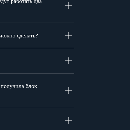
удут работать два
 можно сделать?
 получила блок